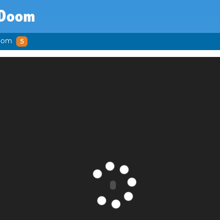
Doom
oom
5