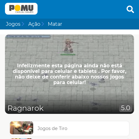
Jogos
Ação
Matar
Infelizmente esta página ainda não está
disponível para celular e tablets . Por favor,
não deixe de conferir abaixo nossos jogos
para celular!
Ragnarok
5.0
Jogos de Tiro