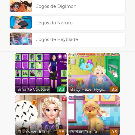
Jogos de Digimon
Jogos do Naruto
Jogos de Beyblade
Smarte Couture
Baby Hazel Hygiene
9.3
8.5
Eliza's Wedding Planner
Barbie Pup Rescue
8.5
8.5