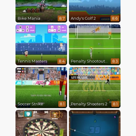
Bike Mania
Andy's Golf 2
8.7
8.6
Tennis Masters
Penalty Shootout Multi League
8.4
8.3
Soccer Strike
Penalty Shooters 2
8.1
8.1