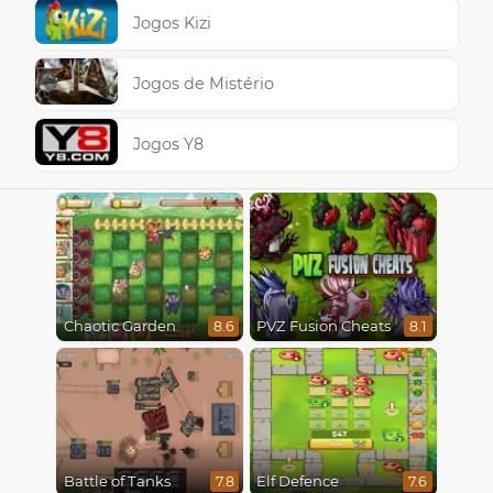
Jogos Kizi
Jogos de Mistério
Jogos Y8
Chaotic Garden
PVZ Fusion Cheats
8.6
8.1
Battle of Tanks
Elf Defence
7.8
7.6