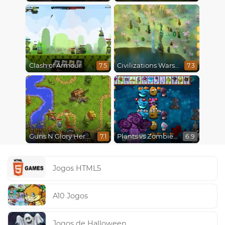
Clash of Armour
Civilizations Wars Master Edition
7.5
7.3
Guns N Glory Heroes
Plants vs Zombies Fusion Mode
7.1
6.9
Jogos HTML5
A10 Jogos
Jogos de Halloween