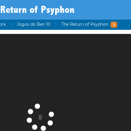
 Return of Psyphon
ork
Jogos do Ben 10
The Return of Psyphon
5